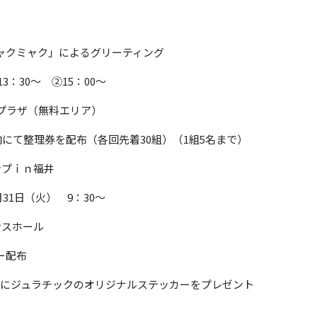
ャクミャク」によるグリーティング
30～ ②15：00～
ラザ（無料エリア）
て整理券を配布（各回先着30組）（1組5名まで）
ンプｉｎ福井
1日（火） 9：30～
スホール
ー配布
名にジュラチックのオリジナルステッカーをプレゼント