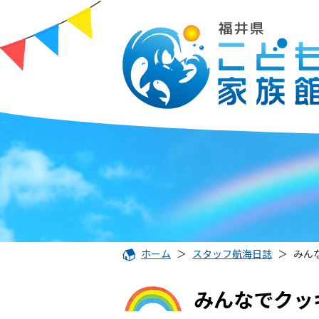
ホーム
＞
スタッフ航海日誌
＞
みん
みんなでクッ